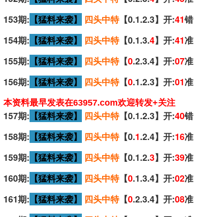
153期:
【猛料来袭】
四头中特
【0.1.2.3】开:
41
错
154期:
【猛料来袭】
四头中特
【0.1.3.
4
】开:
41
准
155期:
【猛料来袭】
四头中特
【
0
.2.3.4】开:
07
准
156期:
【猛料来袭】
四头中特
【
0
.1.2.3】开:
01
准
本资料最早发表在63957.com欢迎转发+关注
157期:
【猛料来袭】
四头中特
【0.1.2.3】开:
40
错
158期:
【猛料来袭】
四头中特
【0.
1
.2.4】开:
16
准
159期:
【猛料来袭】
四头中特
【0.1.2.
3
】开:
39
准
160期:
【猛料来袭】
四头中特
【
0
.1.3.4】开:
02
准
161期:
【猛料来袭】
四头中特
【
0
.2.3.4】开:
08
准