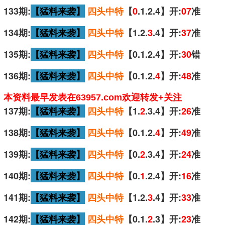
133期:
【猛料来袭】
四头中特
【
0
.1.2.4】开:
07
准
134期:
【猛料来袭】
四头中特
【1.2.
3
.4】开:
37
准
135期:
【猛料来袭】
四头中特
【0.1.2.4】开:
30
错
136期:
【猛料来袭】
四头中特
【0.1.2.
4
】开:
48
准
本资料最早发表在63957.com欢迎转发+关注
137期:
【猛料来袭】
四头中特
【1.
2
.3.4】开:
26
准
138期:
【猛料来袭】
四头中特
【0.1.2.
4
】开:
49
准
139期:
【猛料来袭】
四头中特
【0.
2
.3.4】开:
24
准
140期:
【猛料来袭】
四头中特
【0.
1
.2.4】开:
16
准
141期:
【猛料来袭】
四头中特
【1.2.
3
.4】开:
33
准
142期:
【猛料来袭】
四头中特
【0.1.
2
.3】开:
23
准