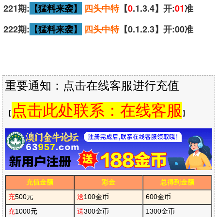
221期:
【猛料来袭】
四头中特
【
0
.1.3.4】开:
01
准
222期:
【猛料来袭】
四头中特
【0.1.2.3】开:00准
重要通知：点击在线客服进行充值
点击此处联系
：在线客服
【
】
充值金额
彩金
总得到金额
充
500元
送
100金币
600金币
充
1000元
送
300金币
1300金币