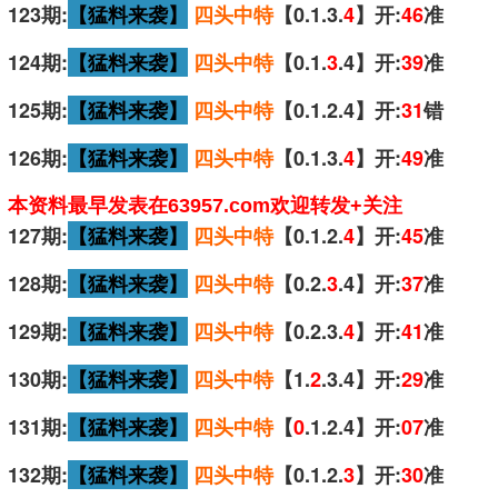
123期:
【猛料来袭】
四头中特
【0.1.3.
4
】开:
46
准
124期:
【猛料来袭】
四头中特
【0.1.
3
.4】开:
39
准
125期:
【猛料来袭】
四头中特
【0.1.2.4】开:
31
错
126期:
【猛料来袭】
四头中特
【0.1.3.
4
】开:
49
准
本资料最早发表在63957.com欢迎转发+关注
127期:
【猛料来袭】
四头中特
【0.1.2.
4
】开:
45
准
128期:
【猛料来袭】
四头中特
【0.2.
3
.4】开:
37
准
129期:
【猛料来袭】
四头中特
【0.2.3.
4
】开:
41
准
130期:
【猛料来袭】
四头中特
【1.
2
.3.4】开:
29
准
131期:
【猛料来袭】
四头中特
【
0
.1.2.4】开:
07
准
132期:
【猛料来袭】
四头中特
【0.1.2.
3
】开:
30
准