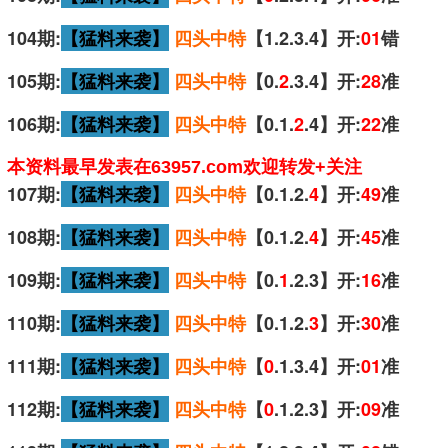
104期:
【猛料来袭】
四头中特
【1.2.3.4】开:
01
错
105期:
【猛料来袭】
四头中特
【0.
2
.3.4】开:
28
准
106期:
【猛料来袭】
四头中特
【0.1.
2
.4】开:
22
准
本资料最早发表在63957.com欢迎转发+关注
107期:
【猛料来袭】
四头中特
【0.1.2.
4
】开:
49
准
108期:
【猛料来袭】
四头中特
【0.1.2.
4
】开:
45
准
109期:
【猛料来袭】
四头中特
【0.
1
.2.3】开:
16
准
110期:
【猛料来袭】
四头中特
【0.1.2.
3
】开:
30
准
111期:
【猛料来袭】
四头中特
【
0
.1.3.4】开:
01
准
112期:
【猛料来袭】
四头中特
【
0
.1.2.3】开:
09
准