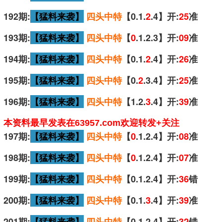
192期:
【猛料来袭】
四头中特
【0.1.
2
.4】开:
25
准
193期:
【猛料来袭】
四头中特
【
0
.1.2.3】开:
09
准
194期:
【猛料来袭】
四头中特
【0.1.
2
.4】开:
26
准
195期:
【猛料来袭】
四头中特
【0.
2
.3.4】开:
25
准
196期:
【猛料来袭】
四头中特
【1.2.
3
.4】开:
39
准
本资料最早发表在63957.com欢迎转发+关注
197期:
【猛料来袭】
四头中特
【
0
.1.2.4】开:
08
准
198期:
【猛料来袭】
四头中特
【
0
.1.2.4】开:
07
准
199期:
【猛料来袭】
四头中特
【0.1.2.4】开:
36
错
200期:
【猛料来袭】
四头中特
【0.1.
3
.4】开:
39
准
201期:
【猛料来袭】
四头中特
【0.1.2.4】开:
32
错