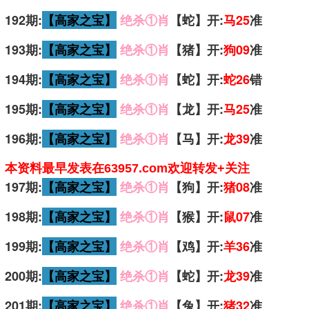
192期:
【高家之宝】
绝杀①肖
【蛇】开:
马25
准
193期:
【高家之宝】
绝杀①肖
【猪】开:
狗09
准
194期:
【高家之宝】
绝杀①肖
【蛇】开:
蛇26
错
195期:
【高家之宝】
绝杀①肖
【龙】开:
马25
准
196期:
【高家之宝】
绝杀①肖
【马】开:
龙39
准
本资料最早发表在63957.com欢迎转发+关注
197期:
【高家之宝】
绝杀①肖
【狗】开:
猪08
准
198期:
【高家之宝】
绝杀①肖
【猴】开:
鼠07
准
199期:
【高家之宝】
绝杀①肖
【鸡】开:
羊36
准
200期:
【高家之宝】
绝杀①肖
【蛇】开:
龙39
准
201期:
【高家之宝】
绝杀①肖
【兔】开:
猪32
准