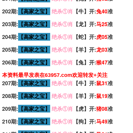
202期:
【高家之宝】
绝杀①肖
【牛】开:
兔40
准
203期:
【高家之宝】
绝杀①肖
【龙】开:
马25
准
204期:
【高家之宝】
绝杀①肖
【蛇】开:
虎05
准
205期:
【高家之宝】
绝杀①肖
【羊】开:
龙03
准
206期:
【高家之宝】
绝杀①肖
【兔】开:
猴47
准
本资料最早发表在63957.com欢迎转发+关注
207期:
【高家之宝】
绝杀①肖
【牛】开:
鼠31
准
208期:
【高家之宝】
绝杀①肖
【羊】开:
鼠19
准
209期:
【高家之宝】
绝杀①肖
【虎】开:
猪08
准
210期:
【高家之宝】
绝杀①肖
【狗】开:
马49
准