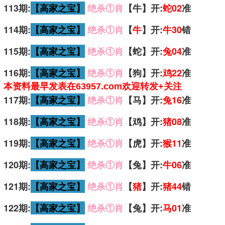
113期:
【高家之宝】
绝杀①肖
【牛】开:
蛇02
准
114期:
【高家之宝】
绝杀①肖
【
牛
】开:
牛30
错
115期:
【高家之宝】
绝杀①肖
【蛇】开:
兔04
准
116期:
【高家之宝】
绝杀①肖
【狗】开:
鸡22
准
本资料最早发表在63957.com欢迎转发+关注
117期:
【高家之宝】
绝杀①肖
【马】开:
兔16
准
118期:
【高家之宝】
绝杀①肖
【鸡】开:
猪08
准
119期:
【高家之宝】
绝杀①肖
【虎】开:
猴11
准
120期:
【高家之宝】
绝杀①肖
【兔】开:
牛06
准
121期:
【高家之宝】
绝杀①肖
【
猪
】开:
猪44
错
122期:
【高家之宝】
绝杀①肖
【兔】开:
马01
准