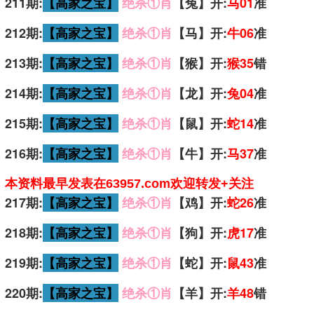
211期:
【高家之宝】
绝杀①肖
【兔】开:
马01
准
212期:
【高家之宝】
绝杀①肖
【马】开:
牛06
准
213期:
【高家之宝】
绝杀①肖
【猴】开:
猴35
错
214期:
【高家之宝】
绝杀①肖
【龙】开:
兔04
准
215期:
【高家之宝】
绝杀①肖
【鼠】开:
蛇14
准
216期:
【高家之宝】
绝杀①肖
【牛】开:
马37
准
本资料最早发表在63957.com欢迎转发+关注
217期:
【高家之宝】
绝杀①肖
【鸡】开:
蛇26
准
218期:
【高家之宝】
绝杀①肖
【狗】开:
虎17
准
219期:
【高家之宝】
绝杀①肖
【蛇】开:
鼠43
准
220期:
【高家之宝】
绝杀①肖
【羊】开:
羊48
错