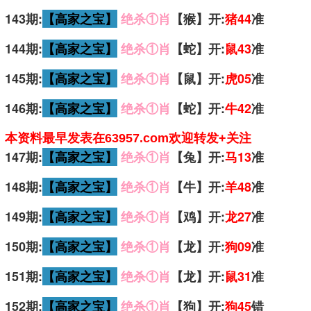
143期:
【高家之宝】
绝杀①肖
【猴】开:
猪44
准
144期:
【高家之宝】
绝杀①肖
【蛇】开:
鼠43
准
145期:
【高家之宝】
绝杀①肖
【鼠】开:
虎05
准
146期:
【高家之宝】
绝杀①肖
【蛇】开:
牛42
准
本资料最早发表在63957.com欢迎转发+关注
147期:
【高家之宝】
绝杀①肖
【兔】开:
马13
准
148期:
【高家之宝】
绝杀①肖
【牛】开:
羊48
准
149期:
【高家之宝】
绝杀①肖
【鸡】开:
龙27
准
150期:
【高家之宝】
绝杀①肖
【龙】开:
狗09
准
151期:
【高家之宝】
绝杀①肖
【龙】开:
鼠31
准
152期:
【高家之宝】
绝杀①肖
【狗】开:
狗45
错