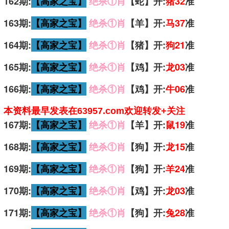
162期:
【高家之宝】
绝杀①肖
【蛇】开:
猪32
准
163期:
【高家之宝】
绝杀①肖
【羊】开:
马37
准
164期:
【高家之宝】
绝杀①肖
【猪】开:
狗21
准
165期:
【高家之宝】
绝杀①肖
【鸡】开:
龙03
准
166期:
【高家之宝】
绝杀①肖
【鸡】开:
牛06
准
本资料最早发表在63957.com欢迎转发+关注
167期:
【高家之宝】
绝杀①肖
【羊】开:
鼠19
准
168期:
【高家之宝】
绝杀①肖
【狗】开:
龙15
准
169期:
【高家之宝】
绝杀①肖
【狗】开:
羊24
准
170期:
【高家之宝】
绝杀①肖
【鸡】开:
龙03
准
171期:
【高家之宝】
绝杀①肖
【狗】开:
兔28
准