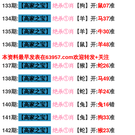
133期:
【高家之宝】
绝杀①肖
【狗】开:
鼠07
准
134期:
【高家之宝】
绝杀①肖
【羊】开:
马37
准
135期:
【高家之宝】
绝杀①肖
【羊】开:
牛30
准
136期:
【高家之宝】
绝杀①肖
【鼠】开:
羊48
准
本资料最早发表在63957.com欢迎转发+关注
137期:
【高家之宝】
绝杀①肖
【猴】开:
蛇26
准
138期:
【高家之宝】
绝杀①肖
【蛇】开:
马49
准
139期:
【高家之宝】
绝杀①肖
【蛇】开:
羊24
准
140期:
【高家之宝】
绝杀①肖
【兔】开:
兔16
错
141期:
【高家之宝】
绝杀①肖
【兔】开:
狗33
准
142期:
【高家之宝】
绝杀①肖
【蛇】开:
猴23
准