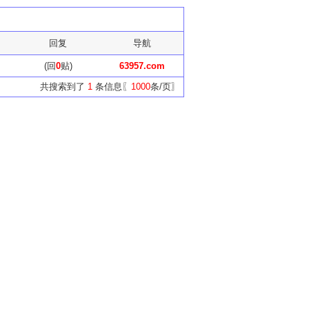
回复
导航
(回
0
贴)
63957.com
共搜索到了
1
条信息〖
1000
条/页〗