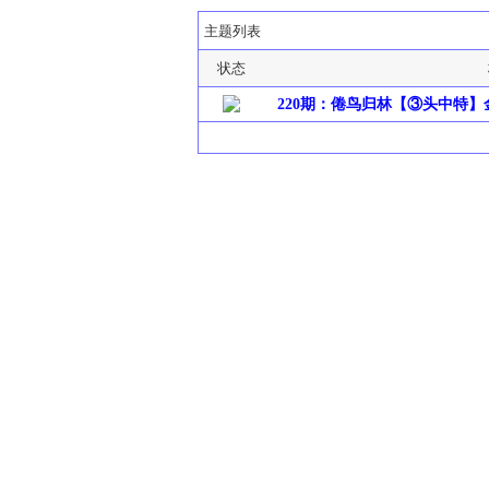
主题列表
状态
220期：倦鸟归林【③头中特