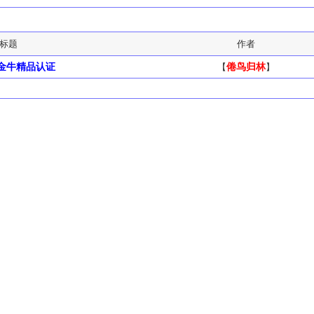
标题
作者
】金牛精品认证
【
倦鸟归林
】