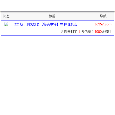
主题列表
状态
标题
导航
221期：利民投资【④头中特】〓 抓住机会
63957.com
共搜索到了
1
条信息〖
1000
条/页〗