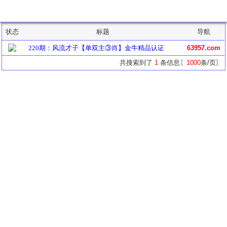
主题列表
状态
标题
导航
220期：风流才子【单双主③肖】金牛精品认证
63957.com
共搜索到了
1
条信息〖
1000
条/页〗