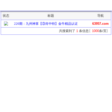
主题列表
状态
标题
导航
220期：九州神算【③肖中特】金牛精品认证
63957.com
共搜索到了
1
条信息〖
1000
条/页〗