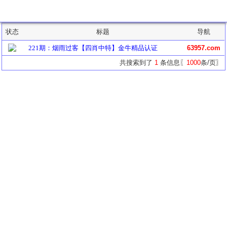
主题列表
状态
标题
导航
221期：烟雨过客【四肖中特】金牛精品认证
63957.com
共搜索到了
1
条信息〖
1000
条/页〗