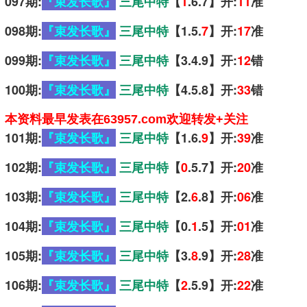
097期:
『束发长歌』
三尾中特
【
1
.6.7】开:
11
准
098期:
『束发长歌』
三尾中特
【1.5.
7
】开:
17
准
099期:
『束发长歌』
三尾中特
【3.4.9】开:
12
错
100期:
『束发长歌』
三尾中特
【4.5.8】开:
33
错
本资料最早发表在63957.com欢迎转发+关注
101期:
『束发长歌』
三尾中特
【1.6.
9
】开:
39
准
102期:
『束发长歌』
三尾中特
【
0
.5.7】开:
20
准
103期:
『束发长歌』
三尾中特
【2.
6
.8】开:
06
准
104期:
『束发长歌』
三尾中特
【0.
1
.5】开:
01
准
105期:
『束发长歌』
三尾中特
【3.
8
.9】开:
28
准
106期:
『束发长歌』
三尾中特
【
2
.5.9】开:
22
准