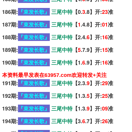
186期:
『束发长歌』
三尾中特
【0.
3
.8】开:
23
准
187期:
『束发长歌』
三尾中特
【
1
.4.8】开:
01
准
188期:
『束发长歌』
三尾中特
【2.4.
6
】开:
16
准
189期:
『束发长歌』
三尾中特
【
5
.7.9】开:
15
准
190期:
『束发长歌』
三尾中特
【1.
6
.9】开:
16
准
本资料最早发表在63957.com欢迎转发+关注
191期:
『束发长歌』
三尾中特
【2.3.
9
】开:
29
准
192期:
『束发长歌』
三尾中特
【1.3.
5
】开:
25
准
193期:
『束发长歌』
三尾中特
【1.3.
9
】开:
09
准
194期:
『束发长歌』
三尾中特
【3.
6
.7】开:
26
准