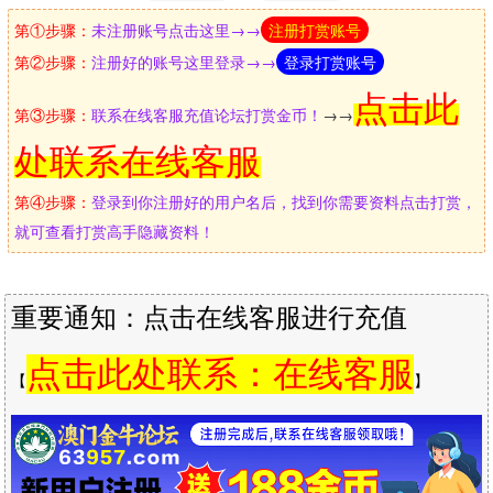
第①步骤：
未注册账号点击这里→→
注册打赏账号
第②步骤：
注册好的账号这里登录→→
登录打赏账号
点击此
第③步骤：
联系在线客服充值论坛打赏金币！
→→
处联系在线客服
第④步骤：
登录到你注册好的用户名后，找到你需要资料点击打赏，
就可查看打赏高手隐藏资料！
重要通知：点击在线客服进行充值
点击此处联系
：在线客服
【
】