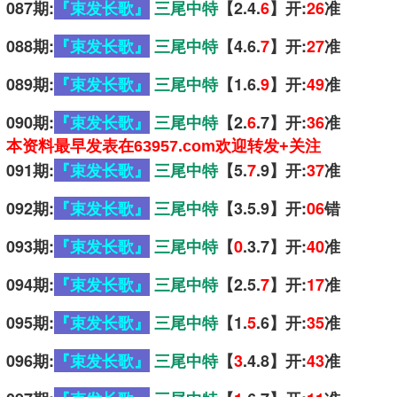
087期:
『束发长歌』
三尾中特
【2.4.
6
】开:
26
准
088期:
『束发长歌』
三尾中特
【4.6.
7
】开:
27
准
089期:
『束发长歌』
三尾中特
【1.6.
9
】开:
49
准
090期:
『束发长歌』
三尾中特
【2.
6
.7】开:
36
准
本资料最早发表在63957.com欢迎转发+关注
091期:
『束发长歌』
三尾中特
【5.
7
.9】开:
37
准
092期:
『束发长歌』
三尾中特
【3.5.9】开:
06
错
093期:
『束发长歌』
三尾中特
【
0
.3.7】开:
40
准
094期:
『束发长歌』
三尾中特
【2.5.
7
】开:
17
准
095期:
『束发长歌』
三尾中特
【1.
5
.6】开:
35
准
096期:
『束发长歌』
三尾中特
【
3
.4.8】开:
43
准