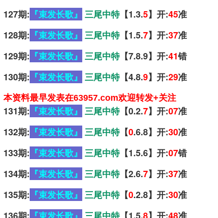
127期:
『束发长歌』
三尾中特
【1.3.
5
】开:
45
准
128期:
『束发长歌』
三尾中特
【1.5.
7
】开:
37
准
129期:
『束发长歌』
三尾中特
【7.8.9】开:
41
错
130期:
『束发长歌』
三尾中特
【4.8.
9
】开:
29
准
本资料最早发表在63957.com欢迎转发+关注
131期:
『束发长歌』
三尾中特
【0.2.
7
】开:
07
准
132期:
『束发长歌』
三尾中特
【
0
.6.8】开:
30
准
133期:
『束发长歌』
三尾中特
【1.5.6】开:
07
错
134期:
『束发长歌』
三尾中特
【2.6.
7
】开:
37
准
135期:
『束发长歌』
三尾中特
【
0
.2.8】开:
30
准
136期:
『束发长歌』
三尾中特
【1.5.
8
】开:
48
准