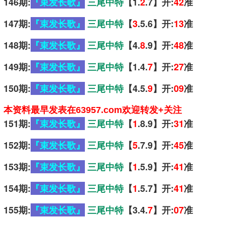
146期:
『束发长歌』
三尾中特
【1.
2
.7】开:
42
准
147期:
『束发长歌』
三尾中特
【
3
.5.6】开:
13
准
148期:
『束发长歌』
三尾中特
【4.
8
.9】开:
48
准
149期:
『束发长歌』
三尾中特
【1.4.
7
】开:
27
准
150期:
『束发长歌』
三尾中特
【4.5.
9
】开:
09
准
本资料最早发表在63957.com欢迎转发+关注
151期:
『束发长歌』
三尾中特
【
1
.8.9】开:
31
准
152期:
『束发长歌』
三尾中特
【
5
.7.9】开:
45
准
153期:
『束发长歌』
三尾中特
【
1
.5.9】开:
41
准
154期:
『束发长歌』
三尾中特
【
1
.5.7】开:
41
准
155期:
『束发长歌』
三尾中特
【3.4.
7
】开:
07
准