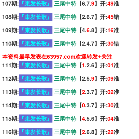
107期:
『束发长歌』
三尾中特
【6.7.
9
】开:
49
准
108期:
『束发长歌』
三尾中特
【2.6.7】开:
45
错
109期:
『束发长歌』
三尾中特
【4.
6
.8】开:
16
准
110期:
『束发长歌』
三尾中特
【2.4.7】开:
30
错
本资料最早发表在63957.com欢迎转发+关注
111期:
『束发长歌』
三尾中特
【
1
.2.6】开:
01
准
112期:
『束发长歌』
三尾中特
【2.5.
9
】开:
09
准
113期:
『束发长歌』
三尾中特
【
2
.3.7】开:
02
准
114期:
『束发长歌』
三尾中特
【
0
.3.7】开:
30
准
115期:
『束发长歌』
三尾中特
【
4
.5.6】开:
04
准
116期:
『束发长歌』
三尾中特
【
2
.6.8】开:
22
准