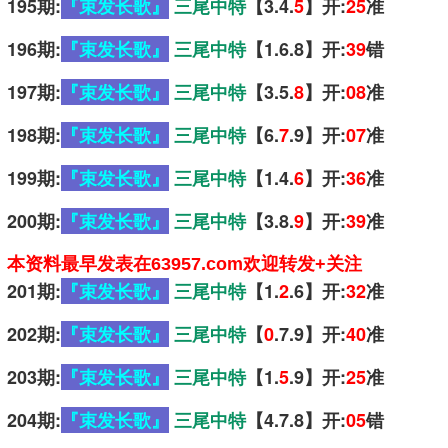
195期:
『束发长歌』
三尾中特
【3.4.
5
】开:
25
准
196期:
『束发长歌』
三尾中特
【1.6.8】开:
39
错
197期:
『束发长歌』
三尾中特
【3.5.
8
】开:
08
准
198期:
『束发长歌』
三尾中特
【6.
7
.9】开:
07
准
199期:
『束发长歌』
三尾中特
【1.4.
6
】开:
36
准
200期:
『束发长歌』
三尾中特
【3.8.
9
】开:
39
准
本资料最早发表在63957.com欢迎转发+关注
201期:
『束发长歌』
三尾中特
【1.
2
.6】开:
32
准
202期:
『束发长歌』
三尾中特
【
0
.7.9】开:
40
准
203期:
『束发长歌』
三尾中特
【1.
5
.9】开:
25
准
204期:
『束发长歌』
三尾中特
【4.7.8】开:
05
错