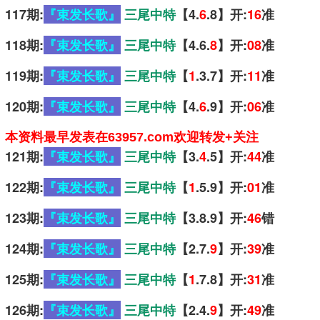
117期:
『束发长歌』
三尾中特
【4.
6
.8】开:
16
准
118期:
『束发长歌』
三尾中特
【4.6.
8
】开:
08
准
119期:
『束发长歌』
三尾中特
【
1
.3.7】开:
11
准
120期:
『束发长歌』
三尾中特
【4.
6
.9】开:
06
准
本资料最早发表在63957.com欢迎转发+关注
121期:
『束发长歌』
三尾中特
【3.
4
.5】开:
44
准
122期:
『束发长歌』
三尾中特
【
1
.5.9】开:
01
准
123期:
『束发长歌』
三尾中特
【3.8.9】开:
46
错
124期:
『束发长歌』
三尾中特
【2.7.
9
】开:
39
准
125期:
『束发长歌』
三尾中特
【
1
.7.8】开:
31
准
126期:
『束发长歌』
三尾中特
【2.4.
9
】开:
49
准