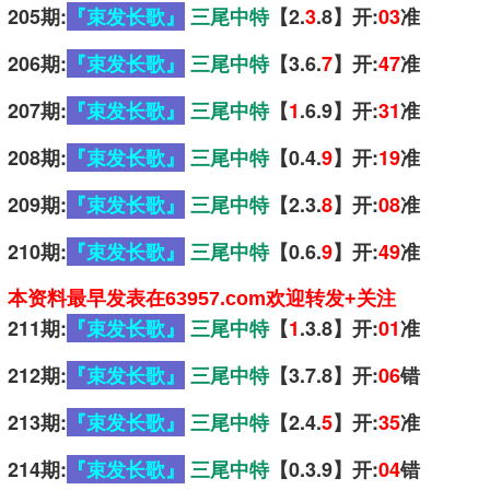
205期:
『束发长歌』
三尾中特
【2.
3
.8】开:
03
准
206期:
『束发长歌』
三尾中特
【3.6.
7
】开:
47
准
207期:
『束发长歌』
三尾中特
【
1
.6.9】开:
31
准
208期:
『束发长歌』
三尾中特
【0.4.
9
】开:
19
准
209期:
『束发长歌』
三尾中特
【2.3.
8
】开:
08
准
210期:
『束发长歌』
三尾中特
【0.6.
9
】开:
49
准
本资料最早发表在63957.com欢迎转发+关注
211期:
『束发长歌』
三尾中特
【
1
.3.8】开:
01
准
212期:
『束发长歌』
三尾中特
【3.7.8】开:
06
错
213期:
『束发长歌』
三尾中特
【2.4.
5
】开:
35
准
214期:
『束发长歌』
三尾中特
【0.3.9】开:
04
错