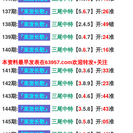
137期:
『束发长歌』
三尾中特
【5.
6
.7】开:
26
准
138期:
『束发长歌』
三尾中特
【2.4.5】开:
49
错
139期:
『束发长歌』
三尾中特
【0.
4
.7】开:
24
准
140期:
『束发长歌』
三尾中特
【0.
6
.7】开:
16
准
本资料最早发表在63957.com欢迎转发+关注
141期:
『束发长歌』
三尾中特
【0.
3
.6】开:
33
准
142期:
『束发长歌』
三尾中特
【
3
.8.9】开:
23
准
143期:
『束发长歌』
三尾中特
【0.
4
.6】开:
44
准
144期:
『束发长歌』
三尾中特
【
3
.5.8】开:
43
准
145期:
『束发长歌』
三尾中特
【0.
5
.8】开:
05
准